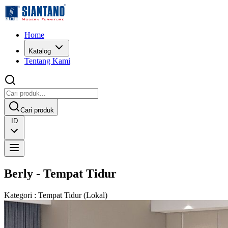
Home
Katalog
Tentang Kami
Cari produk
ID
Berly - Tempat Tidur
Kategori
:
Tempat Tidur
(
Lokal
)