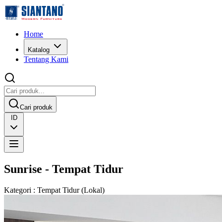
Home
Katalog
Tentang Kami
Cari produk
ID
Sunrise - Tempat Tidur
Kategori
:
Tempat Tidur
(
Lokal
)