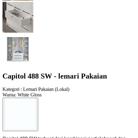
Capitol 488 SW - lemari Pakaian
Kategori
:
Lemari Pakaian
(
Lokal
)
Warna
:
White Gloss