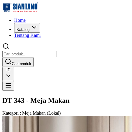
Home
Katalog
Tentang Kami
Cari produk
ID
DT 343 - Meja Makan
Kategori
:
Meja Makan
(
Lokal
)