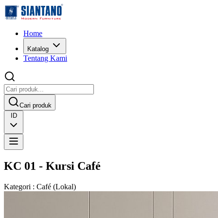
Home
Katalog
Tentang Kami
Cari produk
ID
KC 01 - Kursi Café
Kategori
:
Café
(
Lokal
)