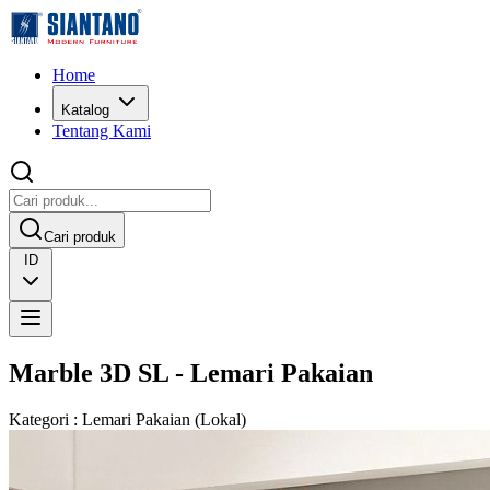
Home
Katalog
Tentang Kami
Cari produk
ID
Marble 3D SL - Lemari Pakaian
Kategori
:
Lemari Pakaian
(
Lokal
)