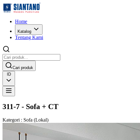
Home
Katalog
Tentang Kami
Cari produk
ID
311-7 - Sofa + CT
Kategori
:
Sofa
(
Lokal
)