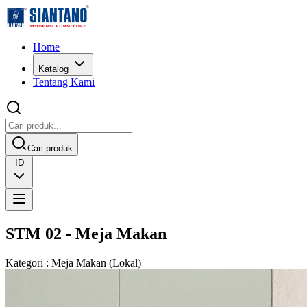
Home
Katalog
Tentang Kami
Cari produk
ID
STM 02 - Meja Makan
Kategori
:
Meja Makan
(
Lokal
)