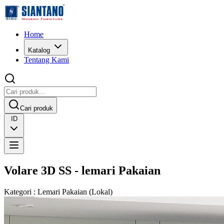
Home
Katalog
Tentang Kami
Cari produk
ID
Volare 3D SS - lemari Pakaian
Kategori
:
Lemari Pakaian
(
Lokal
)