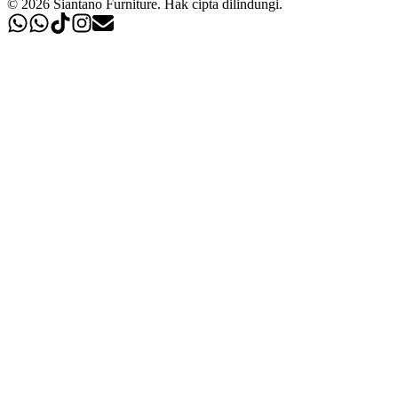
©
2026
Siantano Furniture
.
Hak cipta dilindungi.