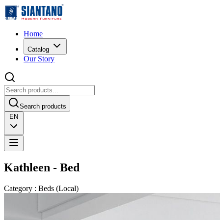
Home
Catalog
Our Story
Search products
EN
Kathleen - Bed
Category
:
Beds
(
Local
)